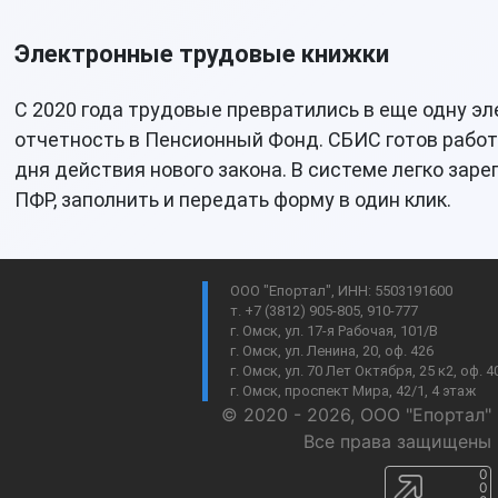
Электронные трудовые книжки
С 2020 года трудовые превратились в еще одну э
отчетность в Пенсионный Фонд. СБИС готов работа
дня действия нового закона. В системе легко заре
ПФР, заполнить и передать форму в один клик.
ООО "Епортал", ИНН: 5503191600
т. +7 (3812) 905-805, 910-777
г. Омск, ул. 17-я Рабочая, 101/В
г. Омск, ул. Ленина, 20, оф. 426
г. Омск, ул. 70 Лет Октября, 25 к2, оф. 4
г. Омск, проспект Мира, 42/1, 4 этаж
© 2020 - 2026, ООО "Епортал"
Все права защищены
0
0